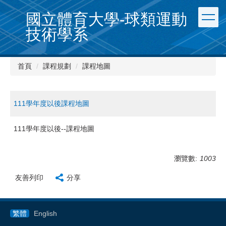
跳
國立體育大學-球類運動
到
主
技術學系
要
內
容
首頁
課程規劃
課程地圖
區
111學年度以後課程地圖
111學年度以後--課程地圖
瀏覽數:
1003
友善列印
分享
繁體
English