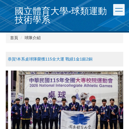
跳
國立體育大學-球類運動
到
主
技術學系
要
內
容
首頁
球隊介紹
區
恭賀!本系桌球隊榮獲115全大運 戰績1金1銀2銅