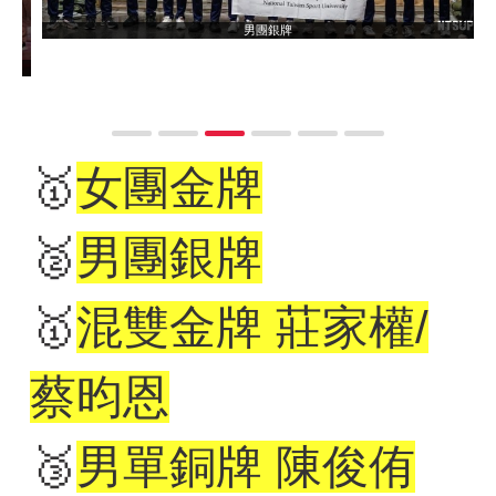
男團銀牌
🥇
女團金牌
🥈
男團銀牌
🥇
混雙金牌 莊家權/
蔡昀恩
🥉
男單銅牌 陳俊侑