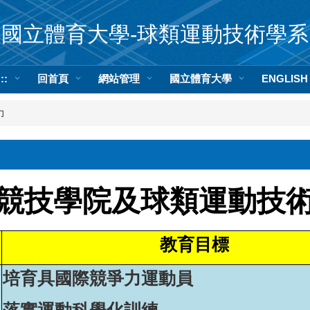
國立體育大學-球類運動技術學系
:::
回首頁
網站管理
國立體育大學
ENGLISH
力
競技學院及球類運動技
教育目標
培
育具國際競爭力運動員