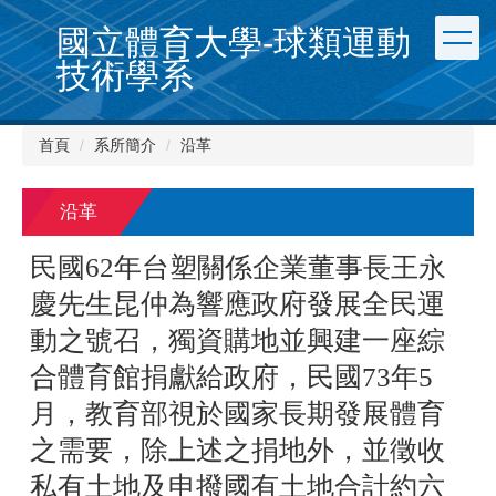
跳
國立體育大學-球類運動
到
主
技術學系
要
內
容
首頁
系所簡介
沿革
區
沿革
民國62年台塑關係企業董事長王永
慶先生昆仲為響應政府發展全民運
動之號召，獨資購地並興建一座綜
合體育館捐獻給政府，民國73年5
月，教育部視於國家長期發展體育
之需要，除上述之捐地外，並徵收
私有土地及申撥國有土地合計約六