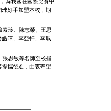
，為我國在國際比賽中
網球好手加盟本校，期
賴素玲、陳志榮、王思
詹皓晴、李亞軒、李珮
。
、張思敏等名師至校指
容提攜後進，由衷寄望