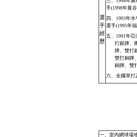
三、
1994
年廣
手(
1998
年曼谷
選
四、
1993
年水
手
選手(
1995
年福
經
五、
1991
年亞
歷
打
銀牌、
牌、雙打
雙打
銅牌
銅牌、雙
六、全國單打
一、室內網球場