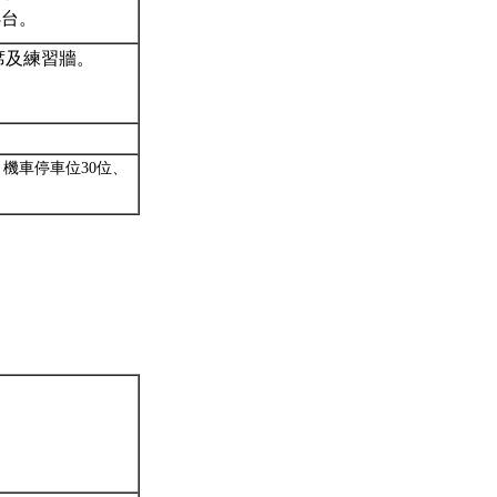
3
台。
席及練習牆。
、機車停車位
30
位、