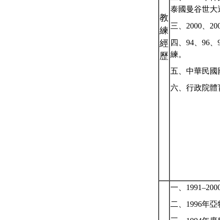
泰國曼谷世大
教
三、
2000
、
20
練
經
四、
94
、
96
、
練。
歷
五、中華民國
六、行政院體
一、
1991–200
二、
1996
年亞