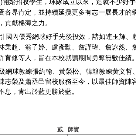
年
)
開始招收學生，球隊成立以來，造就不少好手
受各界肯定，並持續延攬更多有志一展長才的
，貢獻棉薄之力。
引國內優秀網球好手先後投效，諸如連玉輝、
林秉超、翁子婷、盧彥勳、詹謹瑋、詹詠然、
許育修等人，皆在本校就讀期間勇奪無數佳績
級網球教練張約翰、黃榮松、韓籍教練黃文哲
陳志榮及蕭丞邑留校服務至今，以最佳師資陣
不息，青出於藍更勝於藍。
貳
師資
、