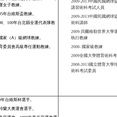
2009-2013
中國民國網球
運女子教練。
講習術科考試人員
05
年台維斯盃教練。
2009-2013
中國民國網球
98
、
100
年
台北縣全運代表隊教
術科講師
2009
-貝爾格勒世界大學
國家（
A
）級網球教練。
執行教練
育委員會高級專任運動教練。
2008
- 國家級教練
2009
全國大學體育術科考
2008-2013
國立體育大學球
術科考試委員
0
年台維斯杯選手。
特蘭大奧運會選手。