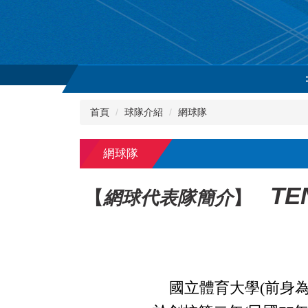
跳
到
主
要
內
容
區
首頁
球隊介紹
網球隊
網球隊
TE
【
網球代表隊簡介
】
國立體育大學
(
前身