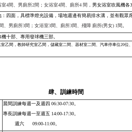
浴室
4
間、男廁所
2
間；女浴室
4
間、廁所
4
間，
男女浴室吹風機各
地：四面，具標準燈光設備，場地週邊有
簡易排水溝，並有觀眾
間、男廁所
3
間；女浴室
3
間、廁所
3
間、殘障
廁所(男女)
1
間
。
線機十部、專用發球機三部。
息室乙間，教師研究室乙間，儲藏室二間、器材室二間、汽車停車位
20
位
肆、訓練時間
晨間訓練每週一及週四
06:30-07:30
。
專長訓練每週一至週五
14:00-17:30
。
週六
09:00-11:00
。