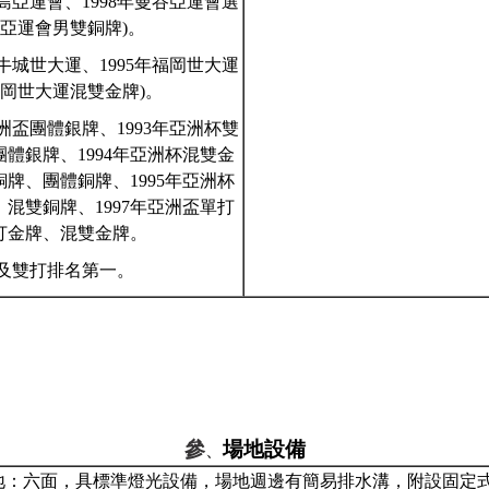
島亞運會、
1998
年曼谷亞運會選
亞運會男雙銅牌
)。
牛城世大運、
1995
年福岡世大運
岡世大運混雙金牌)
。
洲盃團體
銀牌、
1993
年亞洲杯雙
團體
銀牌、
1994
年亞洲杯混雙
金
銅牌、團體
銅牌、
1995
年亞洲杯
、混雙
銅牌
、
1997
年亞洲盃單打
打
金牌、混雙
金牌
。
及雙打排名第一。
參
場地設備
、
地：六面，具標準燈光設備，場地週邊有
簡易排水溝，附設固定