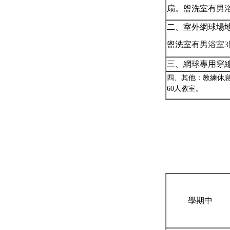
扇。盥洗室有
男
二、室外網球場
盥洗室有
男浴室
3
三、網球專用穿
四、其他：教練休
60
人教室。
學期中