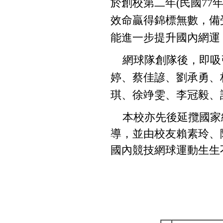
於創校第二年
(
民國
77
效命贏得錦標無數，備
能進一步提升國內網運
網球隊創隊後，即吸
婷、蔡佳諺、劉承勇、
琪、徐竫雯、李冠毅、
本校亦先後延攬國家
導，並由校友賴素玲、
國內競技網球運動生生