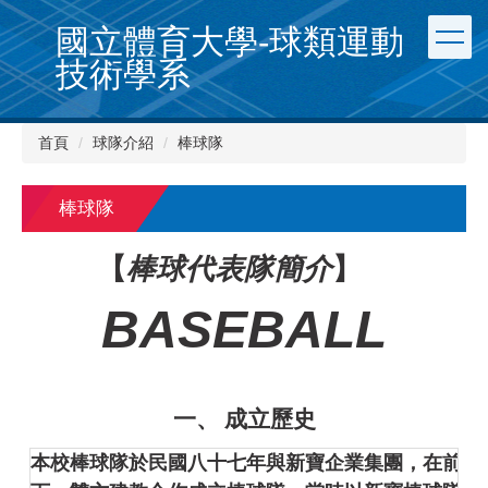
跳
國立體育大學-球類運動
到
主
技術學系
要
內
容
首頁
球隊介紹
棒球隊
區
棒球隊
【
棒球代表隊簡介
】
BASEBALL
一、
成立歷史
本校棒球隊於民國八十七年與新寶企業集團，在前校