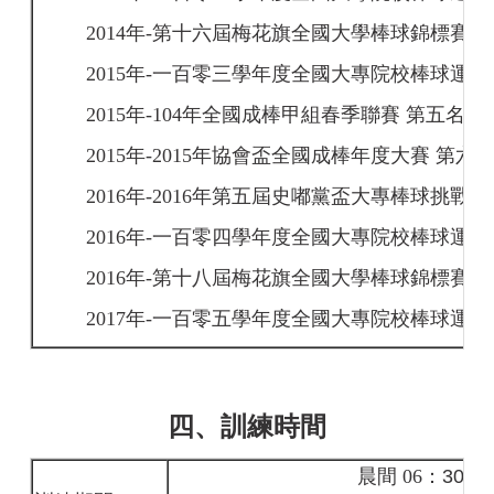
2014
年-
第十六屆梅花旗全國大學棒球錦標賽冠
2015
年-
一百零三學年度全國大專院校棒球運動
2015
年-104
年全國成棒甲組春季聯賽 第五名。
2015
年-2015
年協會盃全國成棒年度大賽 第六
2016
年-2016
年第五屆史嘟黨盃大專棒球挑戰賽
2016
年-
一百零四學年度全國大專院校棒球運動
2016
年-
第十八屆梅花旗全國大學棒球錦標賽 
2017
年-
一百零五學年度全國大專院校棒球運動
四、訓練時間
晨間 06
：30~0