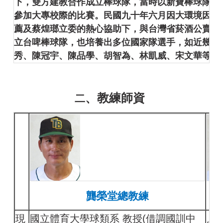
下，雙方建教合作成立棒球隊，當時以新寶棒球隊之
參加大專校際的比賽。民國九十年六月因大環境因素
薦及蔡煌瑯立委的熱心協助下，與台灣省菸酒公賣局
(
立台啤棒球隊，也培養出多位國家隊選手，如近幾年
秀、陳冠宇、陳品學、胡智為
、
林凱威
、
宋文華等多
、教練師資
二
龔榮堂總教練
現
國立體育大學球類系 教授(借調國訓中