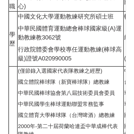
國
職
心)
中國文化大學運動教練研究所碩士班
輔
中華民國體育運動總會棒球國家級(A)運
中
學
動教練教3062號
級(
歷
行政院體委會學校專任運動教練(棒球高
行
級)證號A020990005
(棒
(僅節錄入選國家代表隊教練之經歷)
中
國立體院棒球隊（新寶棒球隊）總教練
台
中華民國棒球協會第八屆技術委員會委員
華
中華民國學生棒球運動聯盟常務監事
華
國立體育大學棒球隊（台灣啤酒）總教練
國
2000年-第二十屆荷蘭哈連盃中華成棒代表
國