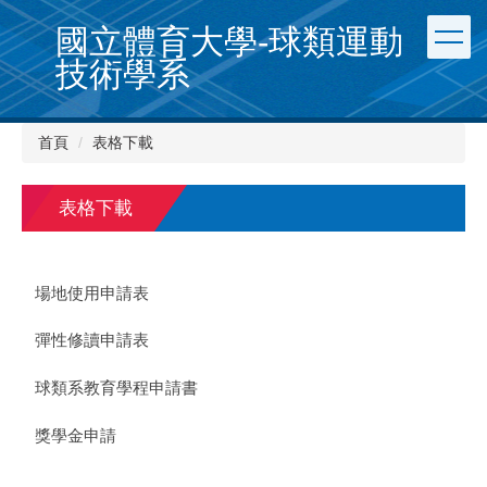
跳
國立體育大學-球類運動
到
主
技術學系
要
內
容
首頁
表格下載
區
表格下載
場地使用申請表
彈性修讀申請表
球類系教育學程申請書
獎學金申請