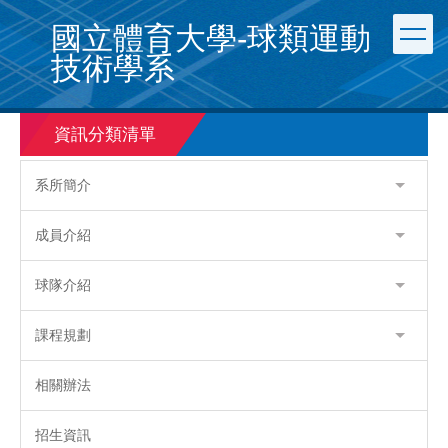
跳
國立體育大學-球類運動
到
主
技術學系
要
內
容
資訊分類清單
區
系所簡介
成員介紹
球隊介紹
課程規劃
相關辦法
招生資訊